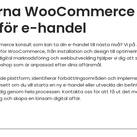
farna WooCommerce
 för e-handel
ce konsult som kan ta din e-handel till nästa nivå? Vi på
för WooCommerce, från installation och design till optimer
igital marknadsföring och webbutveckling hjälper vi dig att
shop som är anpassad efter dina affärsmål.
nde plattform, identifierar förbättringsområden och implem
Oavsett om du vill starta en ny e-handel eller utveckla din b
da dig genom hela processen. Kontakta oss för att få ut det m
ch skapa en lönsam digital affär.