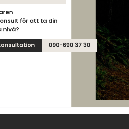
faren
ult för att ta din
a nivå?
konsultation
090-690 37 30