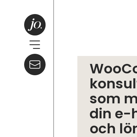
WooC
konsul
som m
din e-
och l