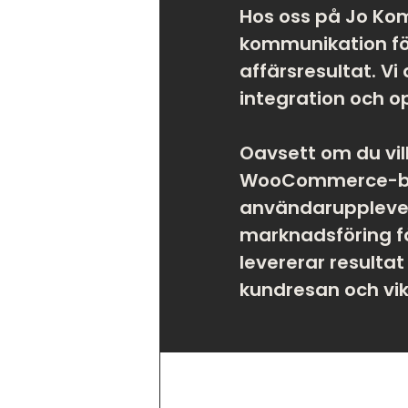
Hos oss på Jo Kom
kommunikation f
affärsresultat. Vi
integration och o
Oavsett om du vil
WooCommerce-buti
användarupplevel
marknadsföring f
levererar resulta
kundresan och vik