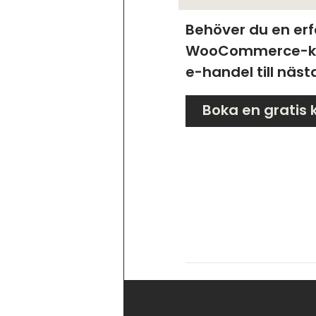
Behöver du en er
WooCommerce-kons
e-handel till näst
Boka en gratis 