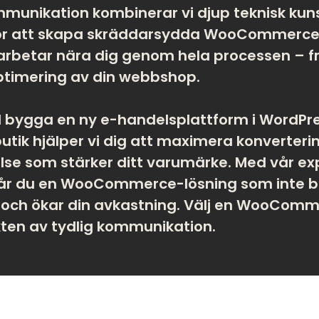
munikation kombinerar vi djup teknisk kuns
ör att skapa skräddarsydda WooCommerce-
 arbetar nära dig genom hela processen – frå
ptimering av din webbshop.
l bygga en ny e-handelsplattform i WordPres
k hjälper vi dig att maximera konverteri
se som stärker ditt varumärke. Med vår exp
år du en WooCommerce-lösning som inte bar
t och ökar din avkastning. Välj en WooComm
ten av tydlig kommunikation.