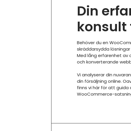
Din er
konsult
Behöver du en WooCommer
skräddarsydda lösningar 
Med lång erfarenhet av d
och konverterande webb
Vi analyserar din nuvara
din försäljning online. 
finns vi här för att gui
WooCommerce-satsning o