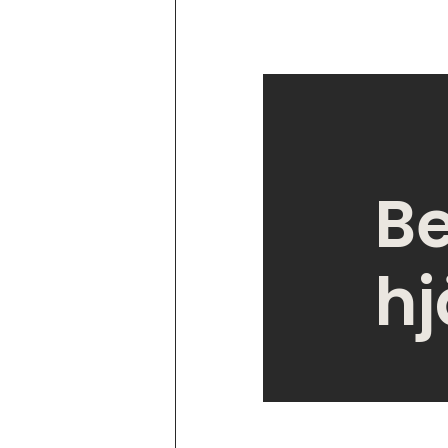
Be
hj