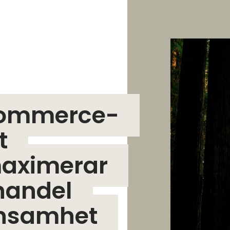
ommerce-
t
aximerar
handel
önsamhet