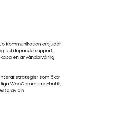
 Jo Kommunikation erbjuder
ing och löpande support.
 skapa en användarvänlig
enterar strategier som ökar
efintliga WooCommerce-butik,
esta av din