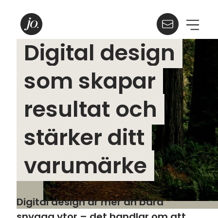
Digital design
som skapar
resultat och
stärker ditt
varumärke
Digital design är mer än bara
snygga ytor – det handlar om att