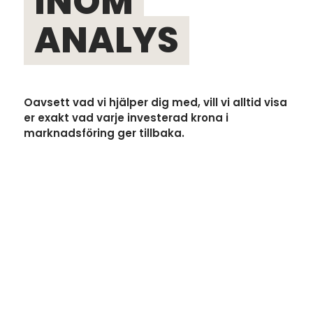
INOM
ANALYS
Oavsett vad vi hjälper dig med, vill vi alltid visa
er exakt vad varje investerad krona i
marknadsföring ger tillbaka.
Kontakt
Google
Möt era kunder där de befinner sig.